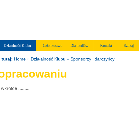
Działalność Klubu
Członkostwo
Dla mediów
Kontakt
Szukaj
 tutaj:
Home
» Działalność Klubu » Sponsorzy i darczyńcy
opracowaniu
ż wkrótce .........