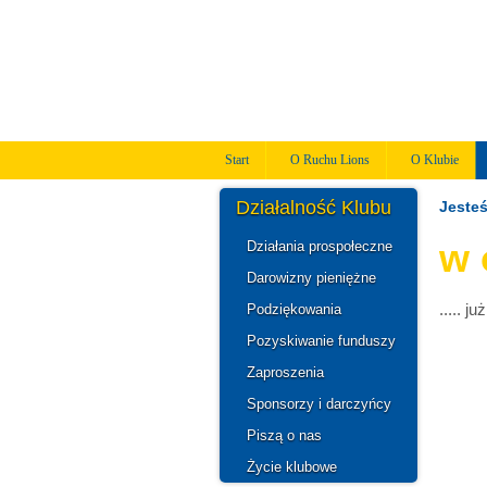
Start
O Ruchu Lions
O Klubie
Działalność Klubu
Jesteś
w 
Działania prospołeczne
Darowizny pieniężne
..... ju
Podziękowania
Pozyskiwanie funduszy
Zaproszenia
Sponsorzy i darczyńcy
Piszą o nas
Życie klubowe