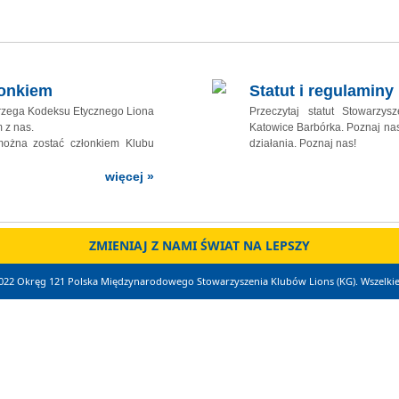
łonkiem
Statut i regulaminy
trzega Kodeksu Etycznego Liona
Przeczytaj statut Stowarzys
 z nas.
Katowice Barbórka. Poznaj nas
 można zostać członkiem Klubu
działania. Poznaj nas!
więcej »
ZMIENIAJ Z NAMI ŚWIAT NA LEPSZY
022 Okręg 121 Polska Międzynarodowego Stowarzyszenia Klubów Lions (KG). Wszelkie