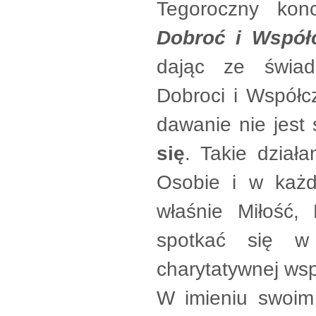
Tegoroczny kon
Dobroć i Współ
dając ze świad
Dobroci i Współc
dawanie nie jest
się
. Takie dział
Osobie i w każd
właśnie Miłość,
spotkać się w p
charytatywnej wsp
W imieniu swoim