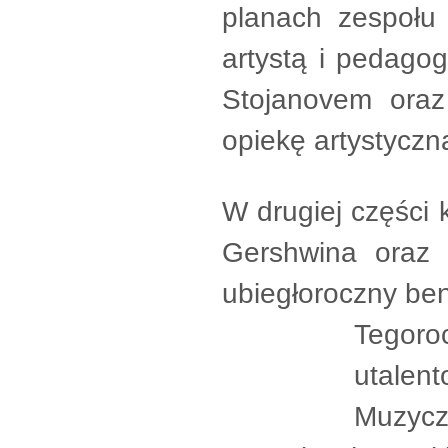
planach zespołu 
artystą i pedag
Stojanovem oraz
opiekę artystycz
W drugiej części 
Gershwina oraz 
ubiegłoroczny ben
Tegoro
utale
Muzyc