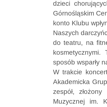
dzieci chorując
Górnośląskim Cen
konto Klubu wpły
Naszych darczyńc
do teatru, na fit
kosmetycznymi. 
sposób wsparły na
W trakcie koncer
Akademicka Grupa 
zespół, złożon
Muzycznej im. 