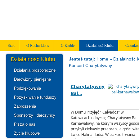
Start
O Ruchu Lions
O Klubie
Działalność Klubu
Członko
Działalność Klubu
Jesteś tutaj:
Home
» Działalność 
Koncert Charytatywny....
Działania prospołeczne
Darowizny pieniężne
Charytatywny
Podziękowania
Bal...
Pozyskiwanie funduszy
Zaproszenia
W Domu Przyjęć " Calvados" w
Sponsorzy i darczyńcy
Katowicach odbył się Charytatywny Bal
Karnawałowy, na którym wszyscy gości
Piszą o nas
przybyli ciekawie przebrani, a gości wita
Życie klubowe
Lwice Halina i Lidia. W trakcie trwania