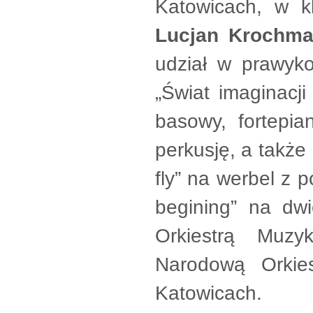
Katowicach, w kl
Lucjan Krochma
udział w prawyko
„Świat imaginacji
basowy, fortepia
perkusję, a także
fly” na werbel z 
begining” na dwi
Orkiestrą Muzy
Narodową Orkie
Katowicach.